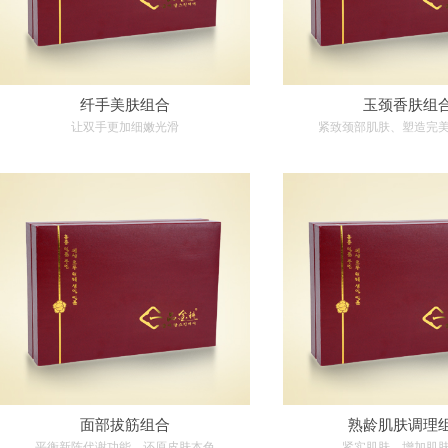
纤手美肤组合
玉颈香肤组
让双手更加细嫩光滑
紧致颈部肌肤、塑造完
面部拔筋组合
熟龄肌肤调理
平衡新陈代谢功能，还原皮肤本色
紧实肌肤，增加肌