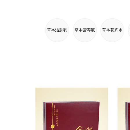
草本洁肤乳
草本营养液
草本花卉水