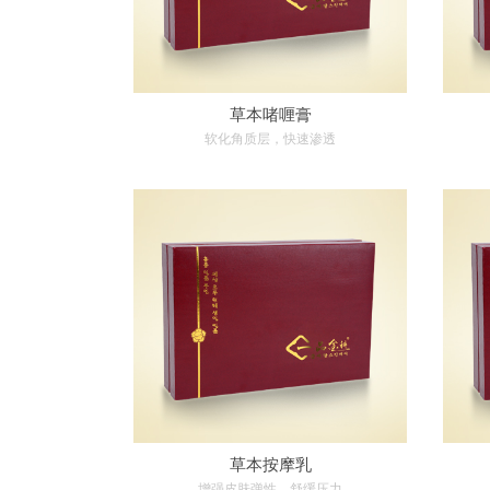
草本啫喱膏
​软化角质层，快速渗透
草本按摩乳
增强皮肤弹性，舒缓压力