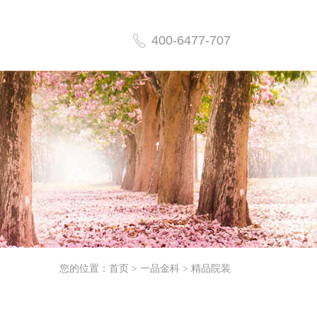
400-6477-707
您的位置：首页 >
一品金科
>
精品院装