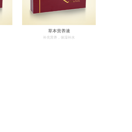
草本营养液
​补充营养，保湿补水