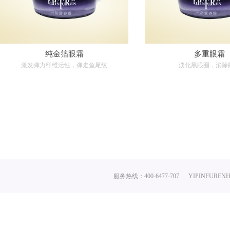
纯金箔眼霜
多重眼霜
激发弹力纤维活性，弹走鱼尾纹
淡化黑眼圈，消除
服务热线：400-6477-707
YIPINFURENH