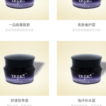
一品能量眼胶
美肤修护霜
改善黑眼圈及眼袋问题
激活受损细胞再生功能
舒缓营养霜
海洋补水霜
褪红治痒，抗敏消炎
修护干燥肌肤，深层滋养